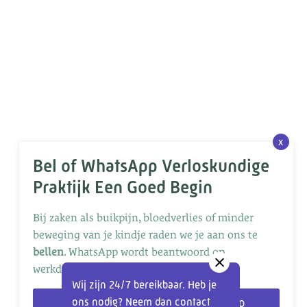
x
Bel of WhatsApp Verloskundige
Praktijk Een Goed Begin
Bij zaken als buikpijn, bloedverlies of minder
beweging van je kindje raden we je aan ons te
bellen
. WhatsApp wordt beantwoord op
werkdagen tussen 8:00 en 16:00.
Wij zijn 24/7 bereikbaar. Heb je
ons nodig? Neem dan contact
Bellen
WhatsApp