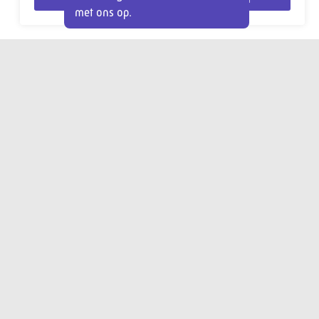
met ons op.
Aanmelden
Veelgestelde vragen
Contact
Praktische informatie
Kinderwens