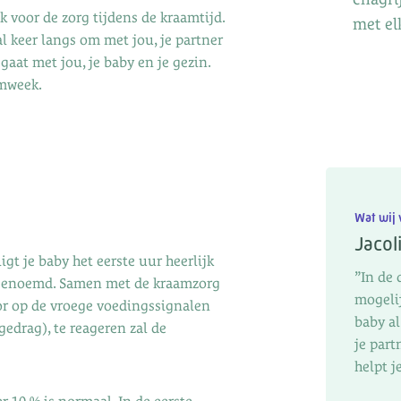
 voor de zorg tijdens de kraamtijd.
met el
 keer langs om met jou, je partner
aat met jou, je baby en je gezin.
amweek.
Wat wij 
Jacoli
igt je baby het eerste uur heerlijk
”In de 
r’ genoemd. Samen met de kraamzorg
mogelij
or op de vroege voedingssignalen
baby al
gedrag), te reageren zal de
je part
helpt j