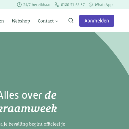
24/7 bereikbaar
0180 31 63 57
WhatsApp
Aanmelden
en
Webshop
Contact
de
Alles over
kraamweek
a je bevalling begint officieel je