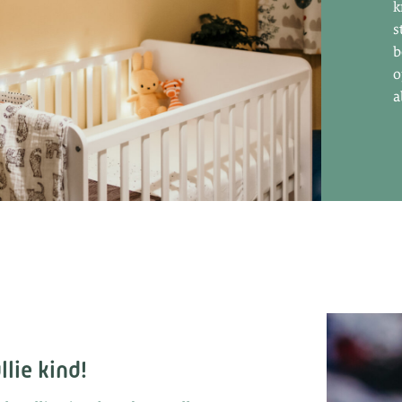
k
s
b
o
a
llie kind!