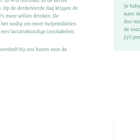
r 10 % is normaal. In de eerste
Je baby
s. Op de derde/vierde dag krijgen de
want de
’s meer willen drinken. De
dus mi
is het nodig om meer hulpmiddelen
de voe
is een lactatiekundige inschakelen.
jij!) p
borstkolf bij ons huren voor de