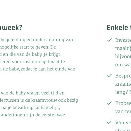
amweek?
Enkele 
zin begeleiding en ondersteuning van
Invest
ogelijke start te geven. De
maalti
en die van de baby. Je krijgt
bijvoo
eren voor rust en regelmaat te
om wat
n de baby, zodat je aan het einde van
Bespre
kraamv
lang? 
 van de baby vraagt veel tijd en
Ondertussen is de kraamvrouw ook bezig
Probee
na je bevalling. Lichamelijk,
van te
randeringen zijn de eerste twee
Van ve
chagri