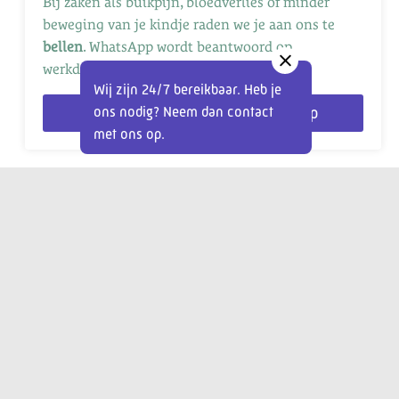
Bij zaken als buikpijn, bloedverlies of minder
beweging van je kindje raden we je aan ons te
bellen
. WhatsApp wordt beantwoord op
werkdagen tussen 8:00 en 16:00.
Wij zijn 24/7 bereikbaar. Heb je
ons nodig? Neem dan contact
Bellen
WhatsApp
met ons op.
Aanmelden
Veelgestelde vragen
Contact