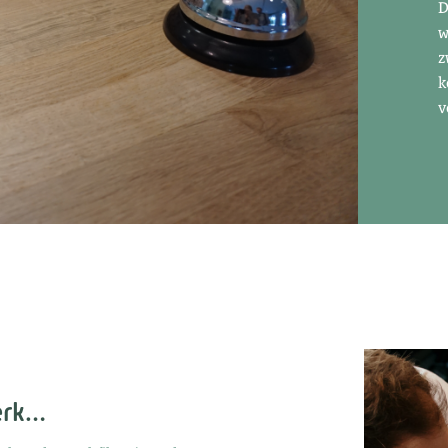
D
w
z
k
v
erk…