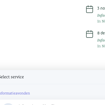
3 n
Inf
In N
8 d
Inf
In N
Select service
nformatieavonden