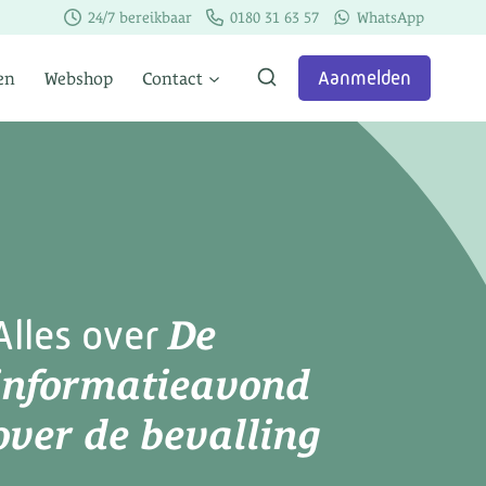
24/7 bereikbaar
0180 31 63 57
WhatsApp
Aanmelden
en
Webshop
Contact
De
Alles over
informatieavond
over de bevalling