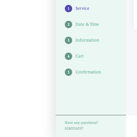
Service
1
Date & Time
2
Information
3
Cart
4
Confirmation
5
Have any questions?
0180316357