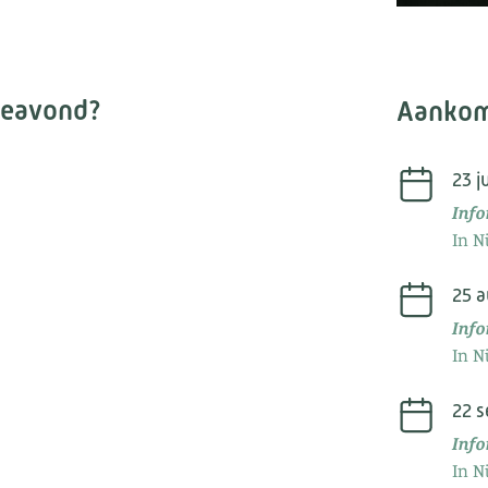
ieavond?
Aanko
23 j
Inf
In N
25 
Inf
In N
22 
Inf
In N