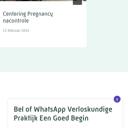
Centering Pregnancy
5 mei – 
nacontrole
Verlosk
12 februari 2024
5 mei 2024
x
Bel of WhatsApp Verloskundige
Praktijk Een Goed Begin