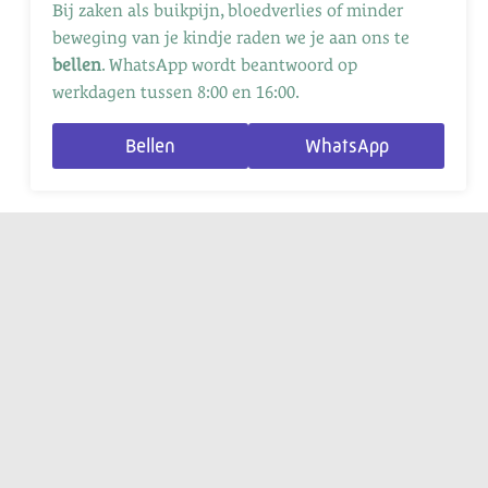
Bij zaken als buikpijn, bloedverlies of minder
beweging van je kindje raden we je aan ons te
bellen
. WhatsApp wordt beantwoord op
werkdagen tussen 8:00 en 16:00.
Bellen
WhatsApp
Verloskundige praktijk Een Goed Begin, locatie
Nieuwerkerk aan den IJssel
is gewaardeerd op
ZorgkaartNederland.
Bekijk alle waarderingen
of
plaats een waardering