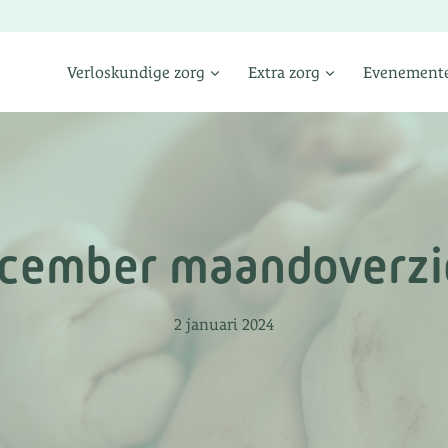
Verloskundige zorg
Extra zorg
Evenement
cember maandoverzi
2 januari 2024